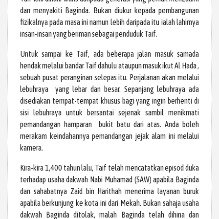
dan menyakiti Baginda. Bukan diukur kepada pembangunan
fizikalnya pada masa ini namun lebih daripada itu ialah lahirnya
insan-insan yang beriman sebagai penduduk Taif.
Untuk sampai ke Taif, ada beberapa jalan masuk samada
hendak melalui bandar Taif dahulu ataupun masuk ikut Al Hada ,
sebuah pusat peranginan selepas itu. Perjalanan akan melalui
lebuhraya yang lebar dan besar. Sepanjang lebuhraya ada
disediakan tempat-tempat khusus bagi yang ingin berhenti di
sisi lebuhraya untuk bersantai sejenak sambil menikmati
pemandangan hamparan bukit batu dari atas. Anda boleh
merakam keindahannya pemandangan jejak alam ini melalui
kamera.
Kira-kira 1,400 tahun lalu, Taif telah mencatatkan episod duka
terhadap usaha dakwah Nabi Muhamad (SAW) apabila Baginda
dan sahabatnya Zaid bin Harithah menerima layanan buruk
apabila berkunjung ke kota ini dari Mekah. Bukan sahaja usaha
dakwah Baginda ditolak, malah Baginda telah dihina dan