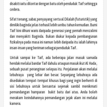
disakiti iaitu dilontar dengan batu oleh penduduk Taif sehingga
cedera.
Sifat tenang, sabar, penyayang serta al Dilalah (futuristik) yang
dimiliki baginda jelas terhasil lebih seribu tahun kemudian. Bumi
Taif kini dihuni waris daripada generasi yang pernah menzalimi
dan menyakiti Baginda. Bukan diukur kepada pembangunan
fizikalnya pada masa ini namun lebih daripada itu ialah lahirnya
insan-insan yang beriman sebagai penduduk Taif.
Untuk sampai ke Taif, ada beberapa jalan masuk samada
hendak melalui bandar Taif dahulu ataupun masuk ikut Al Hada ,
sebuah pusat peranginan selepas itu. Perjalanan akan melalui
lebuhraya yang lebar dan besar. Sepanjang lebuhraya ada
disediakan tempat-tempat khusus bagi yang ingin berhenti di
sisi lebuhraya untuk bersantai sejenak sambil menikmati
pemandangan hamparan bukit batu dari atas. Anda boleh
merakam keindahannya pemandangan jejak alam ini melalui
kamera.