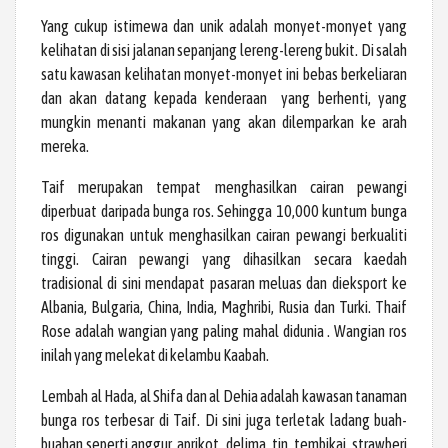
Yang cukup istimewa dan unik adalah monyet-monyet yang
kelihatan di sisi jalanan sepanjang lereng-lereng bukit. Di salah
satu kawasan kelihatan monyet-monyet ini bebas berkeliaran
dan akan datang kepada kenderaan yang berhenti, yang
mungkin menanti makanan yang akan dilemparkan ke arah
mereka.
Taif merupakan tempat menghasilkan cairan pewangi
diperbuat daripada bunga ros. Sehingga 10,000 kuntum bunga
ros digunakan untuk menghasilkan cairan pewangi berkualiti
tinggi. Cairan pewangi yang dihasilkan secara kaedah
tradisional di sini mendapat pasaran meluas dan dieksport ke
Albania, Bulgaria, China, India, Maghribi, Rusia dan Turki. Thaif
Rose adalah wangian yang paling mahal didunia . Wangian ros
inilah yang melekat di kelambu Kaabah.
Lembah al Hada, al Shifa dan al Dehia adalah kawasan tanaman
bunga ros terbesar di Taif. Di sini juga terletak ladang buah-
buahan seperti anggur, aprikot, delima, tin, tembikai, strawberi