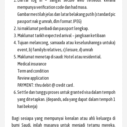
Daftar log in – sangat secure web tersebut kerana
mempunya verification code dan had masa.
Gambar mestilah jelas dan latar belakang putih (standard pic
passport nak g umrah, dlm format JPEG)
Isi maklumat peribadi dan passport lengkap.
Maklumat tarikh expected arrival – jangkaan ketibaan
Tujuan melancong, samaada atau keseluruhannga untuka)
event, b) family& relatives, c) leisure, d) umrah
Maklumat menetap di saudi: Hotel atau residential.
Medical insurance
Term and condition
Review application
PAYMENT: thru debit @ credit card .
Settle dan tunggu proses untuk granted visa dalam tempoh
yang ditetapkan. (depands, ada yang dapat dalam tempoh 1
hari bekerja)
Bagi sesiapa yang mempunyai kenalan atau ahli keluarga di
bumi Saudi, inilah masanya untuk menjadi tetamu mereka.