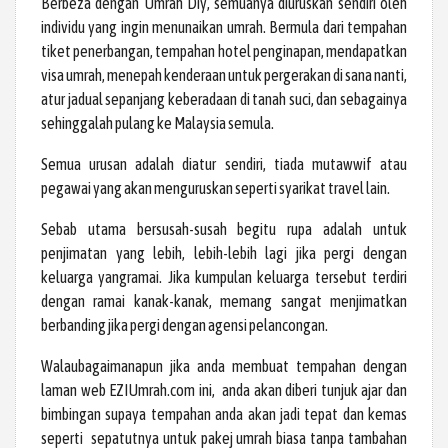
Berbeza dengan Umrah Diy, semuanya diuruskan sendiri oleh
individu yang ingin menunaikan umrah. Bermula dari tempahan
tiket penerbangan, tempahan hotel penginapan, mendapatkan
visa umrah, menepah kenderaan untuk pergerakan di sana nanti,
atur jadual sepanjang keberadaan di tanah suci, dan sebagainya
sehinggalah pulang ke Malaysia semula.
Semua urusan adalah diatur sendiri, tiada mutawwif atau
pegawai yang akan menguruskan seperti syarikat travel lain.
Sebab utama bersusah-susah begitu rupa adalah untuk
penjimatan yang lebih, lebih-lebih lagi jika pergi dengan
keluarga yangramai. Jika kumpulan keluarga tersebut terdiri
dengan ramai kanak-kanak, memang sangat menjimatkan
berbanding jika pergi dengan agensi pelancongan.
Walaubagaimanapun jika anda membuat tempahan dengan
laman web EZIUmrah.com ini, anda akan diberi tunjuk ajar dan
bimbingan supaya tempahan anda akan jadi tepat dan kemas
seperti sepatutnya untuk pakej umrah biasa tanpa tambahan