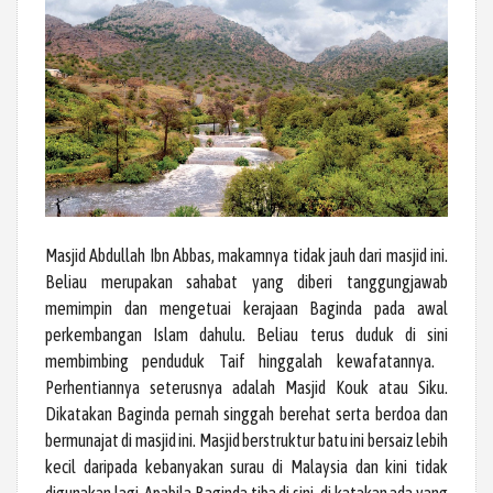
Masjid Abdullah Ibn Abbas, makamnya tidak jauh dari masjid ini.
Beliau merupakan sahabat yang diberi tanggungjawab
memimpin dan mengetuai kerajaan Baginda pada awal
perkembangan Islam dahulu. Beliau terus duduk di sini
membimbing penduduk Taif hinggalah kewafatannya.
Perhentiannya seterusnya adalah Masjid Kouk atau Siku.
Dikatakan Baginda pernah singgah berehat serta berdoa dan
bermunajat di masjid ini. Masjid berstruktur batu ini bersaiz lebih
kecil daripada kebanyakan surau di Malaysia dan kini tidak
digunakan lagi. Apabila Baginda tiba di sini, di katakan ada yang