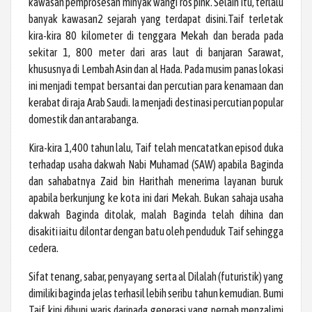
kawasan pemprosesan minyak wangi ros pink. Selain itu, terlalu
banyak kawasan2 sejarah yang terdapat disini.Taif terletak
kira-kira 80 kilometer di tenggara Mekah dan berada pada
sekitar 1, 800 meter dari aras laut di banjaran Sarawat,
khususnya di Lembah Asin dan al Hada. Pada musim panas lokasi
ini menjadi tempat bersantai dan percutian para kenamaan dan
kerabat di raja Arab Saudi. Ia menjadi destinasi percutian popular
domestik dan antarabanga.
Kira-kira 1,400 tahun lalu, Taif telah mencatatkan episod duka
terhadap usaha dakwah Nabi Muhamad (SAW) apabila Baginda
dan sahabatnya Zaid bin Harithah menerima layanan buruk
apabila berkunjung ke kota ini dari Mekah. Bukan sahaja usaha
dakwah Baginda ditolak, malah Baginda telah dihina dan
disakiti iaitu dilontar dengan batu oleh penduduk Taif sehingga
cedera.
Sifat tenang, sabar, penyayang serta al Dilalah (futuristik) yang
dimiliki baginda jelas terhasil lebih seribu tahun kemudian. Bumi
Taif kini dihuni waris daripada generasi yang pernah menzalimi