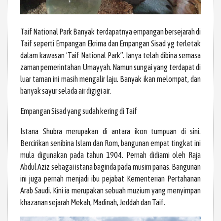
Taif National Park Banyak terdapatnya empangan bersejarah di
Taif seperti Empangan Ekrima dan Empangan Sisad yg terletak
dalam kawasan ‘Taif National Park”. Ianya telah dibina semasa
zaman pemerintahan Umayyah. Namun sungai yang terdapat di
luar taman ini masih mengalir laju. Banyak ikan melompat, dan
banyak sayur selada air digigi air.
Empangan Sisad yang sudah kering di Taif
Istana Shubra merupakan di antara ikon tumpuan di sini.
Bercirikan senibina Islam dan Rom, bangunan empat tingkat ini
mula digunakan pada tahun 1904. Pernah didiami oleh Raja
Abdul Aziz sebagai istana baginda pada musim panas. Bangunan
ini juga pernah menjadi ibu pejabat Kementerian Pertahanan
Arab Saudi. Kini ia merupakan sebuah muzium yang menyimpan
khazanan sejarah Mekah, Madinah, Jeddah dan Taif.