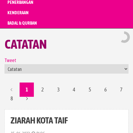
PENERBANGAN
KENDERAAN
BADAL & QURBAN
CATATAN
Tweet
1
2
3
4
5
6
7
8
ZIARAH KOTA TAIF