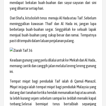
mendapat bekalan buah-buahan dan sayur-sayuran dari sini
yang dihantar setiap hari.
Dari Shafa, kita boleh terus menuju Al Hada atau Taif. Sebelum
meninggalkan kawasan Thaif dan Al Hada ini, jangan lupa
berbelanja buah-buahan segar. Singgahlah ke sebuah lapak
menjual buah-buahan yang cukup besar dan ramai. Tempatnya
pasti ditempuhi dalam laluan perjalanan pulang.
Keadaan gunung yang perlu dilalui untuk ke Mekah dari Al Hada ,
memang cantik dan canggih jalan melalui lereng lereng gunung
ini.
Tempat miqat bagi penduduk Taif ialah di Qarnul-Manazil.
Miqat ini juga ialah tempat miqat bagi penduduk Malaysia yang
datang dari tanahair ketika hendak menunaikan haji atau umrah.
Ia lebih kurang sejam sebelum sampai ke Jeddah menaiki kapal
terbang.Selesai bermiqat terus bertalbiah sepanjang