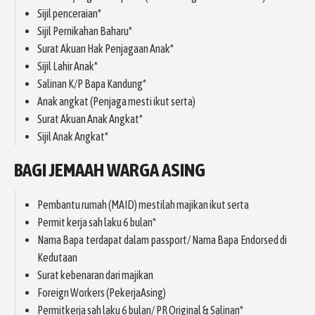
Sijil penceraian*
Sijil Pernikahan Baharu*
Surat Akuan Hak Penjagaan Anak*
Sijil Lahir Anak*
Salinan K/P Bapa Kandung*
Anak angkat (Penjaga mesti ikut serta)
Surat Akuan Anak Angkat*
Sijil Anak Angkat*
BAGI JEMAAH WARGA ASING
Pembantu rumah (MAID) mestilah majikan ikut serta
Permit kerja sah laku 6 bulan*
Nama Bapa terdapat dalam passport/ Nama Bapa Endorsed di
Kedutaan
Surat kebenaran dari majikan
Foreign Workers (PekerjaAsing)
Permitkerja sah laku 6 bulan/ PR Original & Salinan*