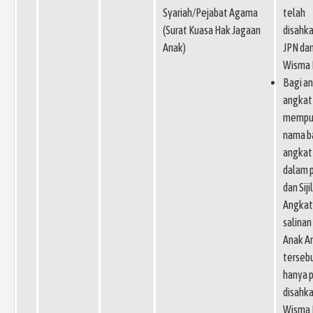
Syariah/Pejabat Agama
telah
(Surat Kuasa Hak Jagaan
disahk
Anak)
JPN da
Wisma 
Bagi a
angkat
mempu
nama b
angkat 
dalam 
dan Siji
Angkat
salinan 
Anak A
terseb
hanya p
disahk
Wisma 