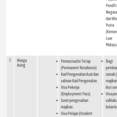
Pendft
Negara
dan Wi
Putra
(Kemen
Luar
Malays
7
Warga
Pemastuatin Tetap
Bagi
Asing
(Permanent Residence)
pemba
Kad Pengenalan Asal dan
rumah 
salinan Kad Pengenalan.
majikan
Visa Pekerja
ikut ser
(Employment Pass)
Visa pe
Surat pengesahan
sahlaku
majikan.
bulan k
Visa Pelajar (Student