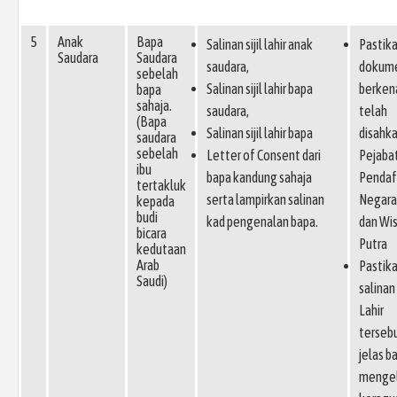
5
Anak
Bapa
Salinan sijil lahir anak
Pastik
Saudara
Saudara
saudara,
dokum
sebelah
Salinan sijil lahir bapa
berken
bapa
sahaja.
saudara,
telah
(Bapa
Salinan sijil lahir bapa
disahk
saudara
sebelah
Letter of Consent dari
Pejaba
ibu
bapa kandung sahaja
Pendaf
tertakluk
serta lampirkan salinan
Negara
kepada
budi
kad pengenalan bapa.
dan Wi
bicara
Putra
kedutaan
Arab
Pastik
Saudi)
salinan 
Lahir
terseb
jelas b
menge