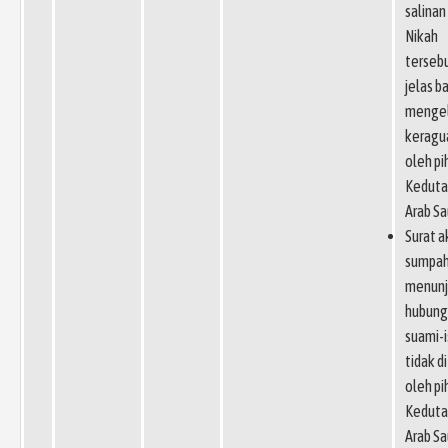
salinan 
Nikah
terseb
jelas b
menge
keragu
oleh pi
Keduta
Arab Sa
Surat 
sumpah
menunj
hubung
suami-i
tidak d
oleh pi
Keduta
Arab Sa