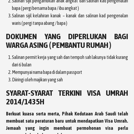
Salinan sijil pengambilan anak angkat dan salinan kad pengenalan
bapa ( pergi bersama bapa / ibu angkat )
Salinan sijil kelahiran kanak – kanak dan salinan kad pengenalan
waris ( pergi tanpa abang / bapa )
DOKUMEN YANG DIPERLUKAN BAGI
WARGA ASING ( PEMBANTU RUMAH )
Salinan permit kerja yang sah dan tempoh sah lakunya tidak kurang
dari 6 bulan
Mempunyai nama bapa di dalam passport
Diiringi oleh majikan yang sah
SYARAT-SYARAT TERKINI VISA UMRAH
2014/1435H
Berkuat kuasa serta merta, Pihak Kedutaan Arab Saudi telah
membuat satu peraturan baru untuk mendapatkan Visa Umrah.
Jemaah yang ingin membuat permohonan visa perlu