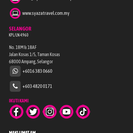
www.syazatravel.com.my
SELANGOR
KPL/LN 4960
No. 18M & 18AF
Jalan Kosas 1/5, Taman Kosas
68000 Ampang, Selangor
+6016 383 0660
+603 4820 0171
IKUTI KAMI
MAKLUMAT AM