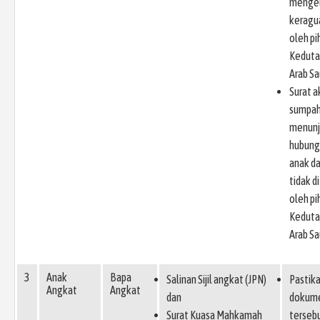
menge
keragu
oleh pi
Keduta
Arab Sa
Surat 
sumpah
menunj
hubung
anak d
tidak d
oleh pi
Keduta
Arab Sa
3
Anak
Bapa
Salinan Sijil angkat (JPN)
Pastik
Angkat
Angkat
dan
dokum
Surat Kuasa Mahkamah
terseb