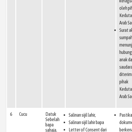
keragu
oleh pi
Keduta
Arab Sa
Surat 
sumpah
menunj
hubung
anak d
saudara
diterim
pihak
Keduta
Arab Sa
6
Cucu
Datuk
Salinan sijil lahir,
Pastik
Sebelah
Salinan sijil lahir bapa
dokum
bapa
Letter of Consent dari
berken
sahaja.