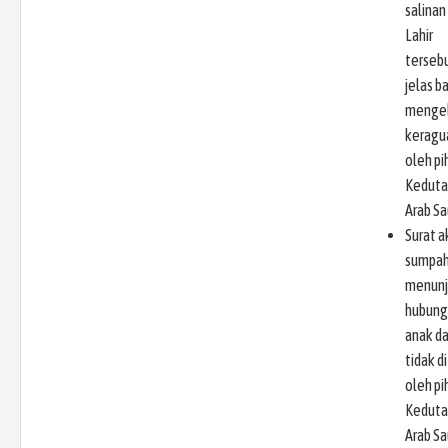
salinan 
Lahir
terseb
jelas b
menge
keragu
oleh pi
Keduta
Arab Sa
Surat 
sumpah
menunj
hubung
anak d
tidak d
oleh pi
Keduta
Arab Sa