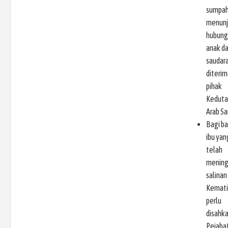
sumpah
menunj
hubung
anak d
saudara
diterim
pihak
Keduta
Arab Sa
Bagi b
ibu yan
telah
mening
salinan 
Kemati
perlu
disahk
Pejaba