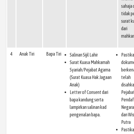
sahaja 
tidak p
surat k
dari
mahka
4
Anak Tiri
Bapa Tiri
Salinan Sijil Lahir
Pastik
Surat Kuasa Mahkamah
dokum
Syariah/Pejabat Agama
berken
(Surat Kuasa Hak Jagaan
telah
Anak)
disahk
Letter of Consent dari
Pejaba
bapa kandung serta
Pendaf
lampirkan salinan kad
Negara
pengenalan bapa.
dan Wi
Putra
Pastik