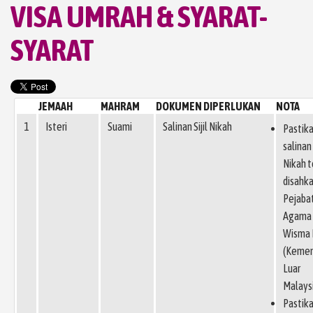
VISA UMRAH & SYARAT-
SYARAT
JEMAAH
MAHRAM
DOKUMEN DIPERLUKAN
NOTA
1
Isteri
Suami
Salinan Sijil Nikah
Pastik
salinan 
Nikah t
disahk
Pejaba
Agama 
Wisma 
(Kemen
Luar
Malays
Pastik