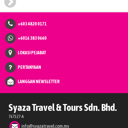
+603 4820 0171
+6016 383 0660
LOKASI PEJABAT
PERTANYAAN
LANGGAN NEWSLETTER
Syaza Travel & Tours Sdn. Bhd.
767327-A
info@syazatravel.com.my