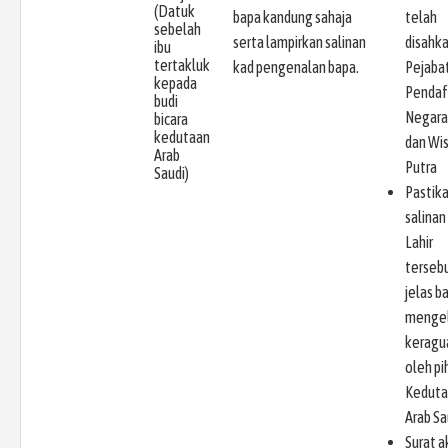
(Datuk
bapa kandung sahaja
telah
sebelah
serta lampirkan salinan
disahk
ibu
tertakluk
kad pengenalan bapa.
Pejaba
kepada
Pendaf
budi
Negara
bicara
kedutaan
dan Wi
Arab
Putra
Saudi)
Pastik
salinan 
Lahir
terseb
jelas b
menge
keragu
oleh pi
Keduta
Arab Sa
Surat 