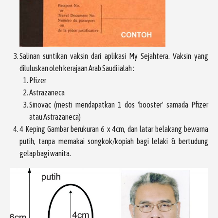
Salinan suntikan vaksin dari aplikasi My Sejahtera. Vaksin yang
diluluskan oleh kerajaan Arab Saudi ialah :
Pfizer
Astrazaneca
Sinovac (mesti mendapatkan 1 dos 'booster' samada Pfizer
atau Astrazaneca)
4 Keping Gambar berukuran 6 x 4cm, dan latar belakang bewarna
putih, tanpa memakai songkok/kopiah bagi lelaki & bertudung
gelap bagi wanita.