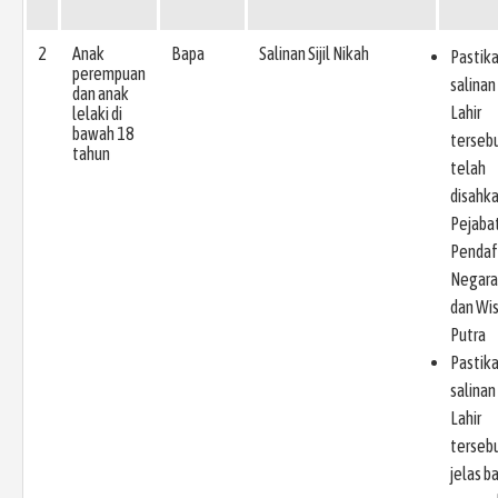
2
Anak
Bapa
Salinan Sijil Nikah
Pastik
perempuan
salinan 
dan anak
Lahir
lelaki di
bawah 18
terseb
tahun
telah
disahk
Pejaba
Pendaf
Negara
dan Wi
Putra
Pastik
salinan 
Lahir
terseb
jelas b