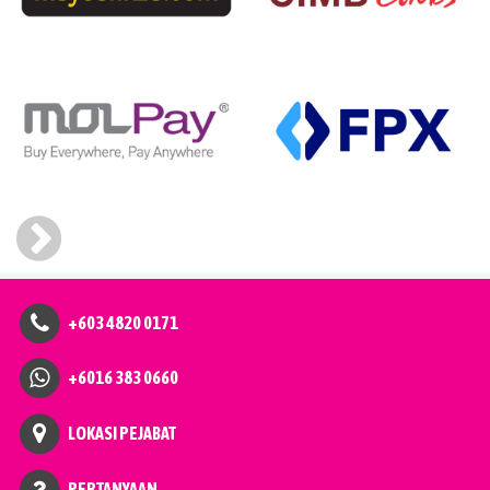
+603 4820 0171
+6016 383 0660
LOKASI PEJABAT
PERTANYAAN