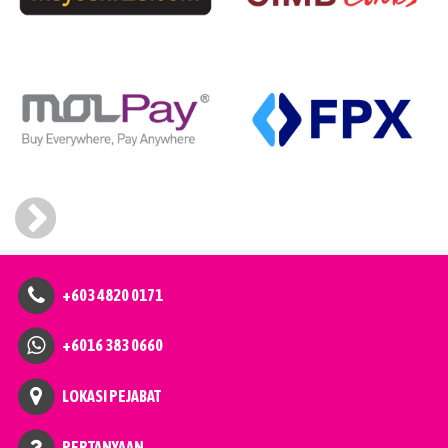
+603 4820 0171
+6016 383 0660
LOKASI PEJABAT
PERTANYAAN