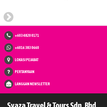
+603 4820 0171
+6016 383 0660
LOKASI PEJABAT
PERTANYAAN
LANGGAN NEWSLETTER
Syaza Travel & Tours Sdn. Bhd.