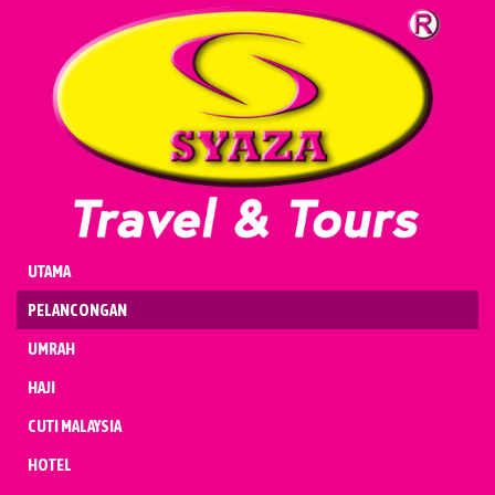
UMRAH
HAJI
CUTI MALAYSIA
HOTEL
PENERBANGAN
KENDERAAN
BADAL & QURBAN
UTAMA
PELANCONGAN
UMRAH
HAJI
CUTI MALAYSIA
HOTEL