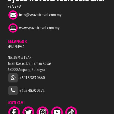
767327-A
info@syazatravel.com.my
www.syazatravel.com.my
SELANGOR
KPL/LN 4960
No. 18M & 18AF
Jalan Kosas 1/5, Taman Kosas
68000 Ampang, Selangor
+6016 383 0660
+603 4820 0171
IKUTI KAMI