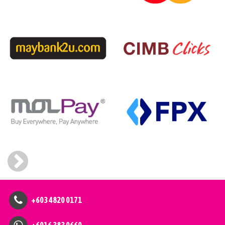
+603 4820 0171
+6016 383 0660