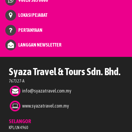
LOKASI PEJABAT
PERTANYAAN
LANGGAN NEWSLETTER
Syaza Travel & Tours Sdn. Bhd.
767327-A
info@syazatravel.com.my
www.syazatravel.com.my
SELANGOR
KPL/LN 4960