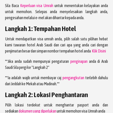
Sila Baca
Keperluan visa Umrah
untuk menentukan kelayakan anda
untuk memohon. Selepas anda menyelesaikan langkah anda,
pengesahan melalui e-mel akan dihantar kepada anda.
Langkah 1: Tempahan Hotel
Untuk mendapatkan visa umrah anda, pilih salah satu pilihan hebat
kami tawaran hotel Arab Saudi dan cari apa yang anda cari dengan
penjimatan besar dan simpan nombor tempahan hotel anda
Klik Disini
**Jika anda sudah mempunyai pengaturan
penginapan
anda di Arab
Saudi Sila pergi ke "Langkah 2"
**Ia adalah wajib untuk membayar caj
pengangkutan
terlebih dahulu
dari Jeddah ke Mekah atau Madinah.**
Langkah 2: Lokasi Penghantaran
Pilih lokasi terdekat untuk menghantar pasport anda dan
sediakan
dokumen yang diperlukan
untuk memohon visa Umrah anda